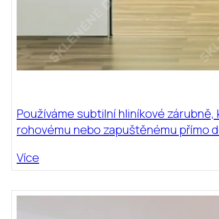
Používáme subtilní hliníkové zárubně, 
rohovému nebo zapuštěnému přímo do o
Více