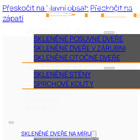
Přeskočit na hlavní obsah
Přeskočit na
zápatí
SKLENĚNÉ DVEŘE NA MÍRU
SKLENĚNÉ POSUVNÉ DVEŘE
SKLENĚNÉ DVEŘE V ZÁRUBNI
SKLENĚNÉ OTOČNÉ DVEŘE
SKLENĚNÉ STĚNY A KOUTY
SKLENĚNÉ STĚNY
SPRCHOVÉ KOUTY
KOVÁNÍ NA SKLO
VÝBĚR SKLA
KONTAKTY
SKLENĚNÉ DVEŘE NA MÍRU