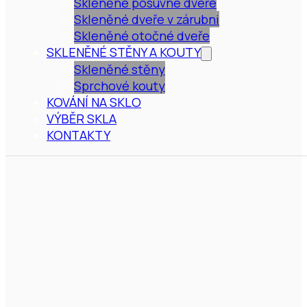
Skleněné posuvné dveře
Skleněné dveře v zárubni
Skleněné otočné dveře
SKLENĚNÉ STĚNY A KOUTY
Skleněné stěny
Sprchové kouty
KOVÁNÍ NA SKLO
VÝBĚR SKLA
KONTAKTY